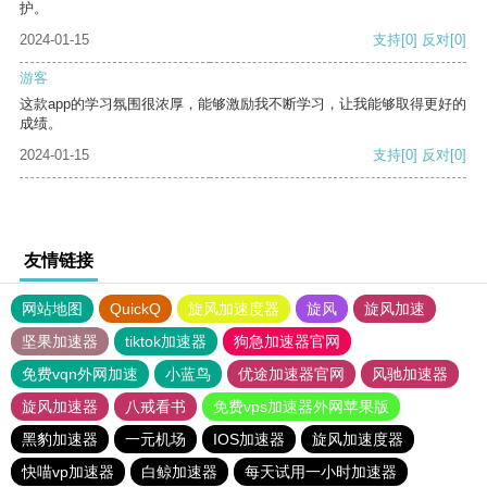
护。
2024-01-15
支持
[0]
反对
[0]
游客
这款app的学习氛围很浓厚，能够激励我不断学习，让我能够取得更好的
成绩。
2024-01-15
支持
[0]
反对
[0]
友情链接
网站地图
QuickQ
旋风加速度器
旋风
旋风加速
坚果加速器
tiktok加速器
狗急加速器官网
免费vqn外网加速
小蓝鸟
优途加速器官网
风驰加速器
旋风加速器
八戒看书
免费vps加速器外网苹果版
黑豹加速器
一元机场
IOS加速器
旋风加速度器
快喵vp加速器
白鲸加速器
每天试用一小时加速器