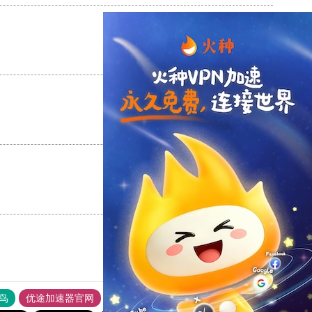
支持
[0]
反对
[0]
支持
[0]
反对
[0]
支持
[0]
反对
[0]
鸟
优途加速器官网
风驰加速器
旋风加速器
八戒看书