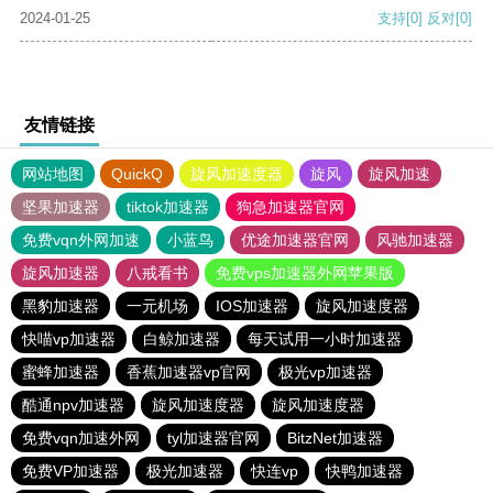
2024-01-25
支持
[0]
反对
[0]
友情链接
网站地图
QuickQ
旋风加速度器
旋风
旋风加速
坚果加速器
tiktok加速器
狗急加速器官网
免费vqn外网加速
小蓝鸟
优途加速器官网
风驰加速器
旋风加速器
八戒看书
免费vps加速器外网苹果版
黑豹加速器
一元机场
IOS加速器
旋风加速度器
快喵vp加速器
白鲸加速器
每天试用一小时加速器
蜜蜂加速器
香蕉加速器vp官网
极光vp加速器
酷通npv加速器
旋风加速度器
旋风加速度器
免费vqn加速外网
tyl加速器官网
BitzNet加速器
免费VP加速器
极光加速器
快连vp
快鸭加速器