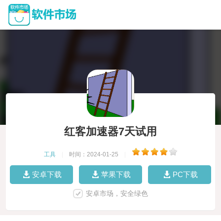
红客加速器7天试用
工具
|
时间：2024-01-25
|
安卓下载
苹果下载
PC下载
安卓市场，安全绿色