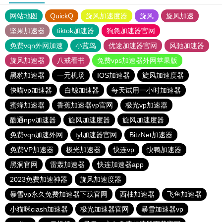
网站地图
QuickQ
旋风加速度器
旋风
旋风加速
坚果加速器
tiktok加速器
狗急加速器官网
免费vqn外网加速
小蓝鸟
优途加速器官网
风驰加速器
旋风加速器
八戒看书
免费vps加速器外网苹果版
黑豹加速器
一元机场
IOS加速器
旋风加速度器
快喵vp加速器
白鲸加速器
每天试用一小时加速器
蜜蜂加速器
香蕉加速器vp官网
极光vp加速器
酷通npv加速器
旋风加速度器
旋风加速度器
免费vqn加速外网
tyl加速器官网
BitzNet加速器
免费VP加速器
极光加速器
快连vp
快鸭加速器
黑洞官网
雷轰加速器
快连加速器app
2023免费加速神器
旋风加速度器
暴雪vp永久免费加速器下载官网
西柚加速器
飞鱼加速器
小猫咪ciash加速器
极光加速器官网
暴雪加速器vp