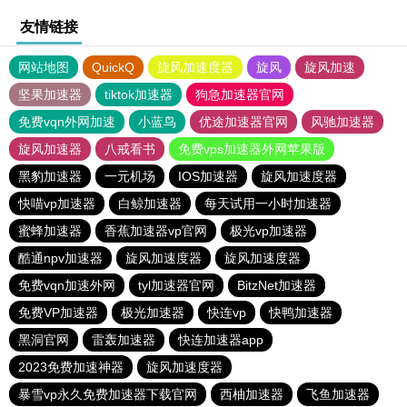
友情链接
网站地图
QuickQ
旋风加速度器
旋风
旋风加速
坚果加速器
tiktok加速器
狗急加速器官网
免费vqn外网加速
小蓝鸟
优途加速器官网
风驰加速器
旋风加速器
八戒看书
免费vps加速器外网苹果版
黑豹加速器
一元机场
IOS加速器
旋风加速度器
快喵vp加速器
白鲸加速器
每天试用一小时加速器
蜜蜂加速器
香蕉加速器vp官网
极光vp加速器
酷通npv加速器
旋风加速度器
旋风加速度器
免费vqn加速外网
tyl加速器官网
BitzNet加速器
免费VP加速器
极光加速器
快连vp
快鸭加速器
黑洞官网
雷轰加速器
快连加速器app
2023免费加速神器
旋风加速度器
暴雪vp永久免费加速器下载官网
西柚加速器
飞鱼加速器