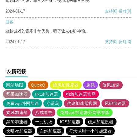
这款软件的设计非常人性化，使用起来非常方便。
2024-01-17
支持
[0]
反对
[0]
游客
这款游戏的音乐非常优美，听了让人心旷神怡。
2024-01-17
支持
[0]
反对
[0]
友情链接
网站地图
QuickQ
旋风加速度器
旋风
旋风加速
坚果加速器
tiktok加速器
狗急加速器官网
免费vqn外网加速
小蓝鸟
优途加速器官网
风驰加速器
旋风加速器
八戒看书
免费vps加速器外网苹果版
黑豹加速器
一元机场
IOS加速器
旋风加速度器
快喵vp加速器
白鲸加速器
每天试用一小时加速器