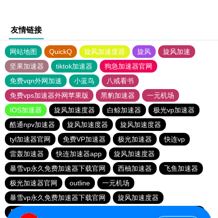
友情链接
网站地图
QuickQ
旋风加速度器
旋风
旋风加速
坚果加速器
tiktok加速器
狗急加速器官网
免费vqn外网加速
小蓝鸟
八戒看书
免费vps加速器外网苹果版
黑豹加速器
一元机场
IOS加速器
旋风加速度器
白鲸加速器
极光vp加速器
酷通npv加速器
旋风加速度器
旋风加速度器
tyl加速器官网
免费VP加速器
极光加速器
快连vp
雷轰加速器
快连加速器app
旋风加速度器
暴雪vp永久免费加速器下载官网
西柚加速器
飞鱼加速器
极光加速器官网
outline
一元机场
暴雪vp永久免费加速器下载官网
旋风加速度器
暴雪vp永久免费加速器下载官网
ios加速器
闪电猫加速器