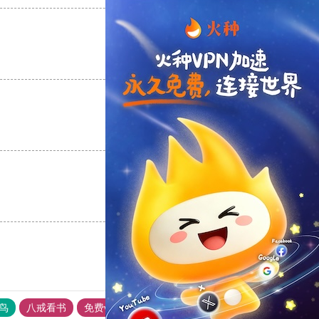
支持
[0]
反对
[0]
支持
[0]
反对
[0]
支持
[0]
反对
[0]
鸟
八戒看书
免费vps加速器外网苹果版
黑豹加速器