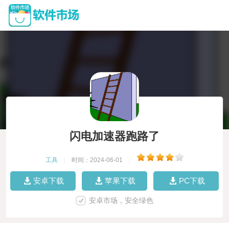
闪电加速器跑路了
工具
|
时间：2024-06-01
|
安卓下载
苹果下载
PC下载
安卓市场，安全绿色