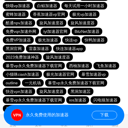
快喵vp加速器
白鲸加速器
每天试用一小时加速器
蜜蜂加速器
香蕉加速器vp官网
极光vp加速器
酷通npv加速器
旋风加速度器
旋风加速度器
免费vqn加速外网
tyl加速器官网
BitzNet加速器
免费VP加速器
极光加速器
快连vp
快鸭加速器
黑洞官网
雷轰加速器
快连加速器app
2023免费加速神器
旋风加速度器
暴雪vp永久免费加速器下载官网
西柚加速器
飞鱼加速器
小猫咪ciash加速器
极光加速器官网
暴雪加速器vp
outline
一元机场
暴雪vp永久免费加速器下载官网
快连vρn加速器
旋风加速度器
黑洞加速噐
暴雪vp永久免费加速器下载官网
ios加速器
闪电猫加速器
暴雪vp永久免费加速器下载官网
永久免费使用的加速器
下载
0.049963s
首页
安卓
苹果
排行
推荐