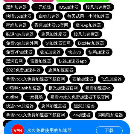
黑豹加速器
一元机场
IOS加速器
旋风加速度器
快喵vp加速器
白鲸加速器
每天试用一小时加速器
蜜蜂加速器
香蕉加速器vp官网
极光vp加速器
酷通npv加速器
旋风加速度器
旋风加速度器
免费vqn加速外网
tyl加速器官网
BitzNet加速器
免费VP加速器
极光加速器
快连vp
快鸭加速器
黑洞官网
雷轰加速器
快连加速器app
2023免费加速神器
旋风加速度器
暴雪vp永久免费加速器下载官网
西柚加速器
飞鱼加速器
小猫咪ciash加速器
极光加速器官网
暴雪加速器vp
outline
一元机场
暴雪vp永久免费加速器下载官网
快连vρn加速器
旋风加速度器
黑洞加速噐
暴雪vp永久免费加速器下载官网
ios加速器
闪电猫加速器
outline
暴雪vp永久免费加速器下载官网
永久免费使用的加速器
下载